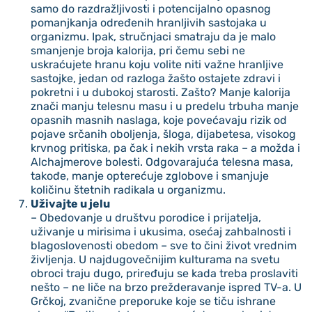
samo do razdražljivosti i potencijalno opasnog
pomanjkanja određenih hranljivih sastojaka u
organizmu. Ipak, stručnjaci smatraju da je malo
smanjenje broja kalorija, pri čemu sebi ne
uskraćujete hranu koju volite niti važne hranljive
sastojke, jedan od razloga žašto ostajete zdravi i
pokretni i u dubokoj starosti. Zašto? Manje kalorija
znači manju telesnu masu i u predelu trbuha manje
opasnih masnih naslaga, koje povećavaju rizik od
pojave srčanih oboljenja, šloga, dijabetesa, visokog
krvnog pritiska, pa čak i nekih vrsta raka – a možda i
Alchajmerove bolesti. Odgovarajuća telesna masa,
takođe, manje opterećuje zglobove i smanjuje
količinu štetnih radikala u organizmu.
Uživajte u jelu
– Obedovanje u društvu porodice i prijatelja,
uživanje u mirisima i ukusima, osećaj zahbalnosti i
blagoslovenosti obedom – sve to čini život vrednim
življenja. U najdugovečnijim kulturama na svetu
obroci traju dugo, priređuju se kada treba proslaviti
nešto – ne liče na brzo prežderavanje ispred TV-a. U
Grčkoj, zvanične preporuke koje se tiču ishrane