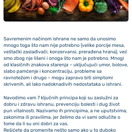
Savremenim načinom ishrane ne samo da unosimo
mnogo toga što nam nije potrebno (velike porcije mesa,
veštački zaslađivači, konzervansi, prerađena hrana), već
smo zbog nje lišeni i onoga što nam je potrebno. Mnogi
od klasičnih znakova starenja – uključujući umor, bolove,
slabo pamćenje i koncentraciju, probleme sa
ravnotežom i drugo – mogu zapravo biti simptomi
skrivenih, ali lako nadoknadivih nedostataka u ishrani.
Navodimo vam 7 ključnih principa koji su zaslužni za
dobru i zdravu ishranu, prevenciju bolesti i dug život
pun vitalnosti. Nazivamo ih principima, a ne uputstvima,
zakonima ili pravilima, jer želimo da vi sami odlučite o
tome da li su oni dobri za vas.
Rešićete da promenite nešto samo ako u to duboko