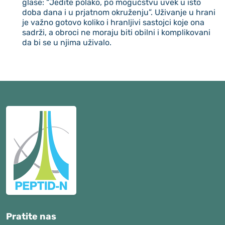
glase: “Jedite polako, po mogućstvu uvek u isto
doba dana i u prjatnom okruženju”. Uživanje u hrani
je važno gotovo koliko i hranljivi sastojci koje ona
sadrži, a obroci ne moraju biti obilni i komplikovani
da bi se u njima uživalo.
Pratite nas