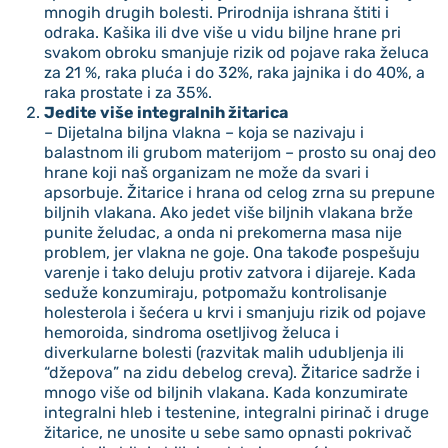
mnogih drugih bolesti. Prirodnija ishrana štiti i
odraka. Kašika ili dve više u vidu biljne hrane pri
svakom obroku smanjuje rizik od pojave raka želuca
za 21 %, raka pluća i do 32%, raka jajnika i do 40%, a
raka prostate i za 35%.
Jedite više integralnih žitarica
– Dijetalna biljna vlakna – koja se nazivaju i
balastnom ili grubom materijom – prosto su onaj deo
hrane koji naš organizam ne može da svari i
apsorbuje. Žitarice i hrana od celog zrna su prepune
biljnih vlakana. Ako jedet više biljnih vlakana brže
punite želudac, a onda ni prekomerna masa nije
problem, jer vlakna ne goje. Ona takođe pospešuju
varenje i tako deluju protiv zatvora i dijareje. Kada
seduže konzumiraju, potpomažu kontrolisanje
holesterola i šećera u krvi i smanjuju rizik od pojave
hemoroida, sindroma osetljivog želuca i
diverkularne bolesti (razvitak malih udubljenja ili
“džepova” na zidu debelog creva). Žitarice sadrže i
mnogo više od biljnih vlakana. Kada konzumirate
integralni hleb i testenine, integralni pirinač i druge
žitarice, ne unosite u sebe samo opnasti pokrivač