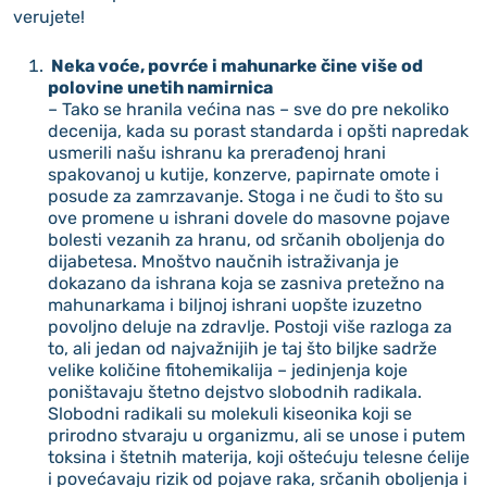
verujete!
Neka voće, povrće i mahunarke čine više od
polovine unetih namirnica
– Tako se hranila većina nas – sve do pre nekoliko
decenija, kada su porast standarda i opšti napredak
usmerili našu ishranu ka prerađenoj hrani
spakovanoj u kutije, konzerve, papirnate omote i
posude za zamrzavanje. Stoga i ne čudi to što su
ove promene u ishrani dovele do masovne pojave
bolesti vezanih za hranu, od srčanih oboljenja do
dijabetesa. Mnoštvo naučnih istraživanja je
dokazano da ishrana koja se zasniva pretežno na
mahunarkama i biljnoj ishrani uopšte izuzetno
povoljno deluje na zdravlje. Postoji više razloga za
to, ali jedan od najvažnijih je taj što biljke sadrže
velike količine fitohemikalija – jedinjenja koje
poništavaju štetno dejstvo slobodnih radikala.
Slobodni radikali su molekuli kiseonika koji se
prirodno stvaraju u organizmu, ali se unose i putem
toksina i štetnih materija, koji oštećuju telesne ćelije
i povećavaju rizik od pojave raka, srčanih oboljenja i