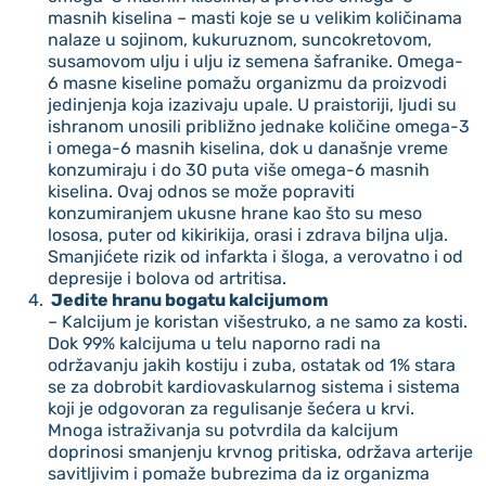
masnih kiselina – masti koje se u velikim količinama
nalaze u sojinom, kukuruznom, suncokretovom,
susamovom ulju i ulju iz semena šafranike. Omega-
6 masne kiseline pomažu organizmu da proizvodi
jedinjenja koja izazivaju upale. U praistoriji, ljudi su
ishranom unosili približno jednake količine omega-3
i omega-6 masnih kiselina, dok u današnje vreme
konzumiraju i do 30 puta više omega-6 masnih
kiselina. Ovaj odnos se može popraviti
konzumiranjem ukusne hrane kao što su meso
lososa, puter od kikirikija, orasi i zdrava biljna ulja.
Smanjićete rizik od infarkta i šloga, a verovatno i od
depresije i bolova od artritisa.
Jedite hranu bogatu kalcijumom
– Kalcijum je koristan višestruko, a ne samo za kosti.
Dok 99% kalcijuma u telu naporno radi na
održavanju jakih kostiju i zuba, ostatak od 1% stara
se za dobrobit kardiovaskularnog sistema i sistema
koji je odgovoran za regulisanje šećera u krvi.
Mnoga istraživanja su potvrdila da kalcijum
doprinosi smanjenju krvnog pritiska, održava arterije
savitljivim i pomaže bubrezima da iz organizma