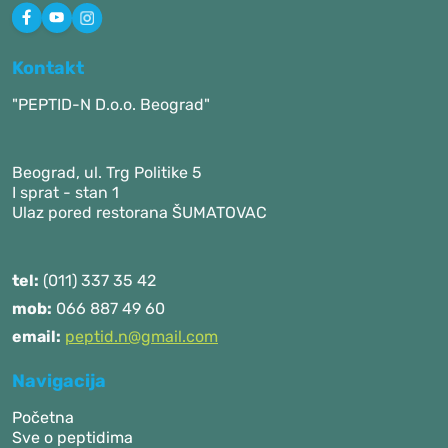
Kontakt
"PEPTID-N D.o.o. Beograd"
Beograd, ul. Trg Politike 5
I sprat - stan 1
Ulaz pored restorana ŠUMATOVAC
tel:
(011) 337 35 42
mob:
066 887 49 60
email:
peptid.n@gmail.com
Navigacija
Početna
Sve o peptidima