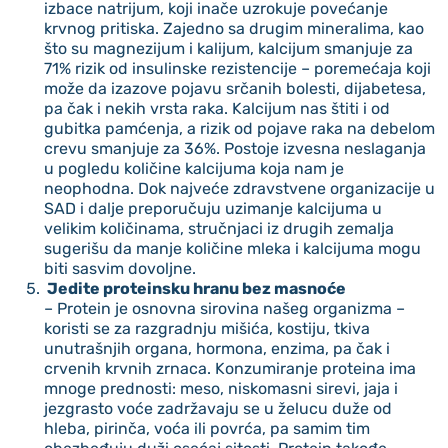
izbace natrijum, koji inače uzrokuje povećanje
krvnog pritiska. Zajedno sa drugim mineralima, kao
što su magnezijum i kalijum, kalcijum smanjuje za
71% rizik od insulinske rezistencije – poremećaja koji
može da izazove pojavu srčanih bolesti, dijabetesa,
pa čak i nekih vrsta raka. Kalcijum nas štiti i od
gubitka pamćenja, a rizik od pojave raka na debelom
crevu smanjuje za 36%. Postoje izvesna neslaganja
u pogledu količine kalcijuma koja nam je
neophodna. Dok najveće zdravstvene organizacije u
SAD i dalje preporučuju uzimanje kalcijuma u
velikim količinama, stručnjaci iz drugih zemalja
sugerišu da manje količine mleka i kalcijuma mogu
biti sasvim dovoljne.
Jedite proteinsku hranu bez masnoće
– Protein je osnovna sirovina našeg organizma –
koristi se za razgradnju mišića, kostiju, tkiva
unutrašnjih organa, hormona, enzima, pa čak i
crvenih krvnih zrnaca. Konzumiranje proteina ima
mnoge prednosti: meso, niskomasni sirevi, jaja i
jezgrasto voće zadržavaju se u želucu duže od
hleba, pirinča, voća ili povrća, pa samim tim