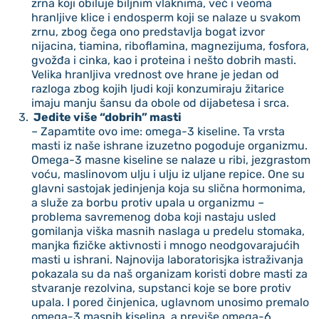
zrna koji obiluje biljnim vlaknima, već i veoma
hranljive klice i endosperm koji se nalaze u svakom
zrnu, zbog čega ono predstavlja bogat izvor
nijacina, tiamina, riboflamina, magnezijuma, fosfora,
gvožđa i cinka, kao i proteina i nešto dobrih masti.
Velika hranljiva vrednost ove hrane je jedan od
razloga zbog kojih ljudi koji konzumiraju žitarice
imaju manju šansu da obole od dijabetesa i srca.
Jedite više “dobrih” masti
– Zapamtite ovo ime: omega-3 kiseline. Ta vrsta
masti iz naše ishrane izuzetno pogoduje organizmu.
Omega-3 masne kiseline se nalaze u ribi, jezgrastom
voću, maslinovom ulju i ulju iz uljane repice. One su
glavni sastojak jedinjenja koja su slična hormonima,
a služe za borbu protiv upala u organizmu –
problema savremenog doba koji nastaju usled
gomilanja viška masnih naslaga u predelu stomaka,
manjka fizičke aktivnosti i mnogo neodgovarajućih
masti u ishrani. Najnovija laboratorisjka istraživanja
pokazala su da naš organizam koristi dobre masti za
stvaranje rezolvina, supstanci koje se bore protiv
upala. I pored činjenica, uglavnom unosimo premalo
omega-3 masnih kiselina, a previše omega-6