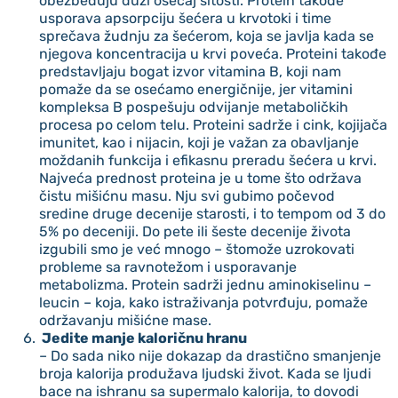
obezbeđuju duži osećaj sitosti. Protein takođe
usporava apsorpciju šećera u krvotoki i time
sprečava žudnju za šećerom, koja se javlja kada se
njegova koncentracija u krvi poveća. Proteini takođe
predstavljaju bogat izvor vitamina B, koji nam
pomaže da se osećamo energičnije, jer vitamini
kompleksa B pospešuju odvijanje metaboličkih
procesa po celom telu. Proteini sadrže i cink, kojijača
imunitet, kao i nijacin, koji je važan za obavljanje
moždanih funkcija i efikasnu preradu šećera u krvi.
Najveća prednost proteina je u tome što održava
čistu mišićnu masu. Nju svi gubimo počevod
sredine druge decenije starosti, i to tempom od 3 do
5% po deceniji. Do pete ili šeste decenije života
izgubili smo je već mnogo – štomože uzrokovati
probleme sa ravnotežom i usporavanje
metabolizma. Protein sadrži jednu aminokiselinu –
leucin – koja, kako istraživanja potvrđuju, pomaže
održavanju mišićne mase.
Jedite manje kaloričnu hranu
– Do sada niko nije dokazap da drastično smanjenje
broja kalorija produžava ljudski život. Kada se ljudi
bace na ishranu sa supermalo kalorija, to dovodi