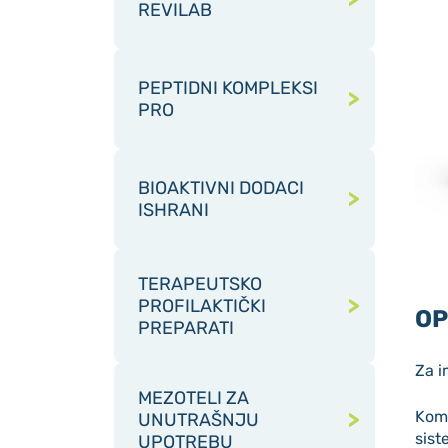
REVILAB
PEPTIDNI KOMPLEKSI
PRO
BIOAKTIVNI DODACI
ISHRANI
TERAPEUTSKO
PROFILAKTIČKI
OP
PREPARATI
Za i
MEZOTELI ZA
Komp
UNUTRAŠNJU
sist
UPOTREBU