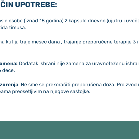
ČIN UPOTREBE:
sle osobe (iznad 18 godina) 2 kapsule dnevno (ujutru i uveč
ida timusa.
a kutija traje mesec dana , trajanje preporučene terapije 3
omena:
Dodatak ishrani nije zamena za uravnoteženu ishran
 dece.
zorenja
: Ne sme se prekoračiti preporučena doza. Proizvod 
ama preosetljivim na njegove sastojke.