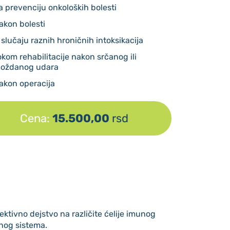
a prevenciju onkoloških bolesti
akon bolesti
 slučaju raznih hroničnih intoksikacija
okom rehabilitacije nakon srčanog ili
oždanog udara
akon operacija
Cena:
15.500,00
rsd
ktivno dejstvo na različite ćelije imunog
unog sistema.