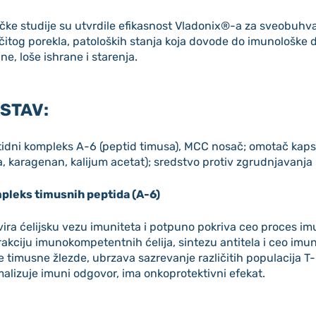
ičke studije su utvrdile efikasnost Vladonix®-a za sveobuh
ičitog porekla, patoloških stanja koja dovode do imunološke 
ine, loše ishrane i starenja.
STAV:
idni kompleks A-6 (peptid timusa), MCC nosač; omotač kapsul
, karagenan, kalijum acetat); sredstvo protiv zgrudnjavanja 
pleks timusnih peptida (A-6)
vira ćelijsku vezu imuniteta i potpuno pokriva ceo proces im
rakciju imunokompetentnih ćelija, sintezu antitela i ceo imun
ije timusne žlezde, ubrzava sazrevanje različitih populacija T
alizuje imuni odgovor, ima onkoprotektivni efekat.