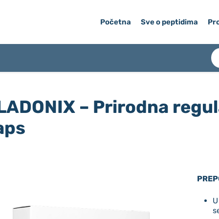
Početna
Sve o peptidima
Pro
LADONIX – Prirodna regula
aps
PREP
U
s