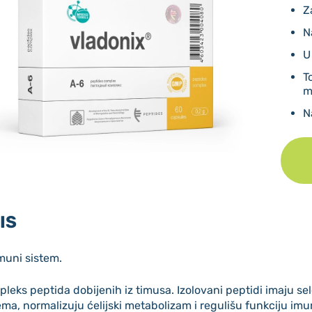
Z
N
U
T
m
N
IS
muni sistem.
leks peptida dobijenih iz timusa. Izolovani peptidi imaju sele
ema, normalizuju ćelijski metabolizam i regulišu funkciju im