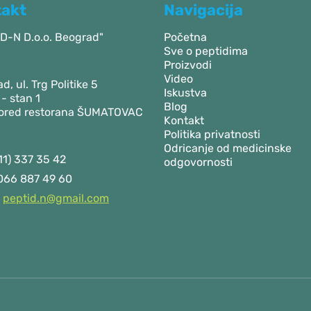
takt
Navigacija
D-N D.o.o. Beograd"
Početna
Sve o peptidima
Proizvodi
Video
d, ul. Trg Politike 5
Iskustva
 - stan 1
Blog
pored restorana ŠUMATOVAC
Kontakt
Politika privatnosti
Odricanje od medicinske
11) 337 35 42
odgovornosti
66 887 49 60
peptid.n@gmail.com