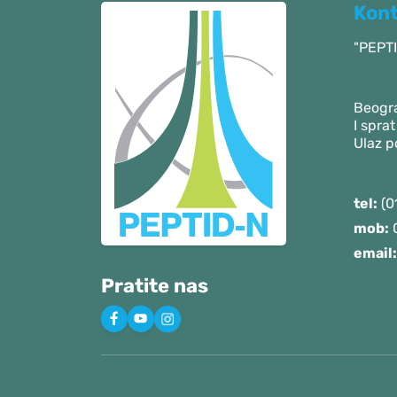
Kon
"PEPTI
Beogra
I sprat
Ulaz 
tel:
(0
mob:
0
email:
Pratite nas