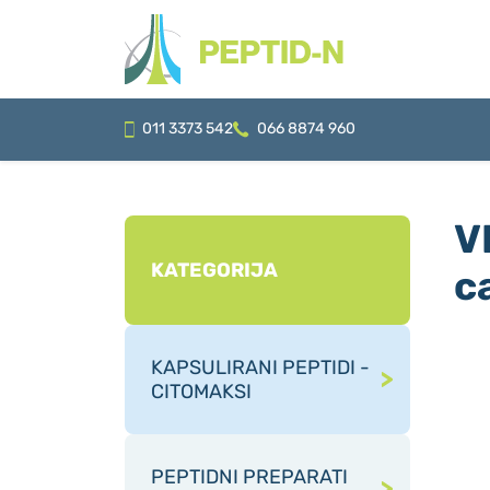
011 3373 542
066 8874 960
V
KATEGORIJA
c
KAPSULIRANI PEPTIDI -
CITOMAKSI
PEPTIDNI PREPARATI