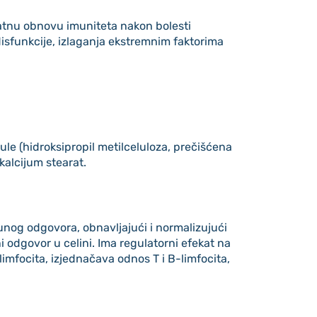
vatnu obnovu imuniteta nakon bolesti
disfunkcije, izlaganja ekstremnim faktorima
e (hidroksipropil metilceluloza, prečišćena
kalcijum stearat.
unog odgovora, obnavljajući i normalizujući
i odgovor u celini. Ima regulatorni efekat na
-limfocita, izjednačava odnos T i B-limfocita,