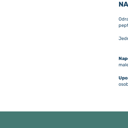
NA
Odra
pept
Jedn
Nap
male
Upo
osob