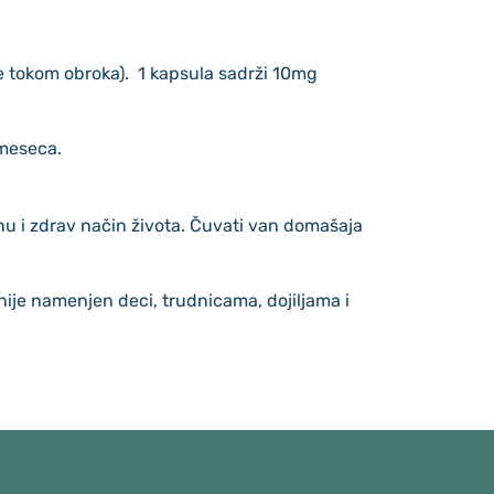
e tokom obroka). 1 kapsula sadrži 10mg
 meseca.
u i zdrav način života. Čuvati van domašaja
nije namenjen deci, trudnicama, dojiljama i