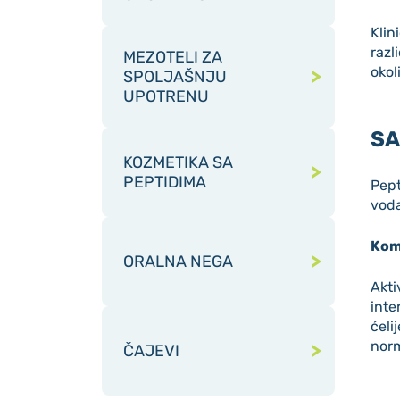
Klin
razl
MEZOTELI ZA
okol
SPOLJAŠNJU
UPOTRENU
SA
KOZMETIKA SA
PEPTIDIMA
Pept
voda
Kom
ORALNA NEGA
Akti
inte
ćel
norm
ČAJEVI