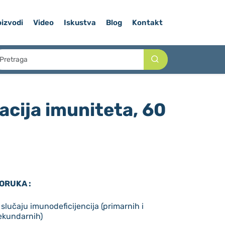
izvodi
Video
Iskustva
Blog
Kontakt
cija imuniteta, 60
ORUKA :
 slučaju imunodeficijencija (primarnih i
ekundarnih)