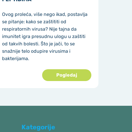
Ovog proleća, više nego ikad, postavlja
se pitanje: kako se zaštititi od
respiratornih virusa? Nije tajna da
imunitet igra presudnu ulogu u zaštiti
od takvih bolesti. Što je jači, to se
snažnije telo odupire virusima i
bakterijama.
Pogledaj
Kategorije