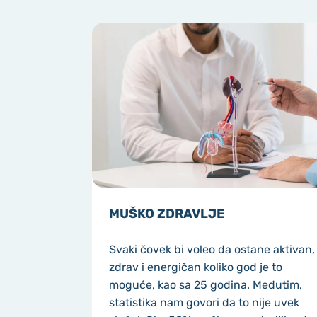
MUŠKO ZDRAVLJE
Svaki čovek bi voleo da ostane aktivan,
zdrav i energičan koliko god je to
moguće, kao sa 25 godina. Međutim,
statistika nam govori da to nije uvek