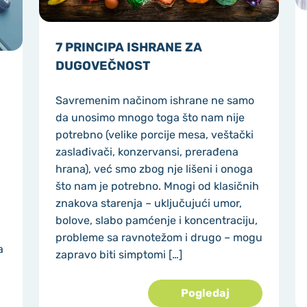
7 PRINCIPA ISHRANE ZA
DUGOVEČNOST
Savremenim načinom ishrane ne samo
da unosimo mnogo toga što nam nije
potrebno (velike porcije mesa, veštački
zaslađivači, konzervansi, prerađena
hrana), već smo zbog nje lišeni i onoga
što nam je potrebno. Mnogi od klasičnih
znakova starenja – uključujući umor,
bolove, slabo pamćenje i koncentraciju,
probleme sa ravnotežom i drugo – mogu
a
zapravo biti simptomi […]
Pogledaj