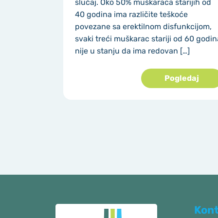
slučaj. Oko 50% muškaraca starijih od
40 godina ima različite teškoće
povezane sa erektilnom disfunkcijom,
svaki treći muškarac stariji od 60 godin
nije u stanju da ima redovan […]
Pogledaj
Kon