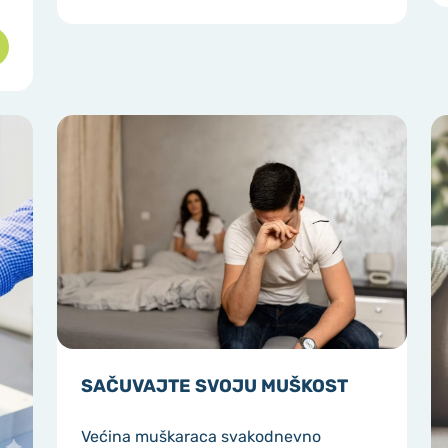
SAČUVAJTE SVOJU MUŠKOST
Većina muškaraca svakodnevno