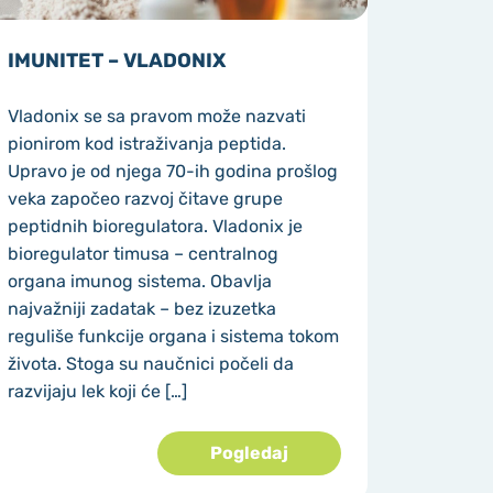
IMUNITET – VLADONIX
Vladonix se sa pravom može nazvati
pionirom kod istraživanja peptida.
Upravo je od njega 70-ih godina prošlog
veka započeo razvoj čitave grupe
peptidnih bioregulatora. Vladonix je
bioregulator timusa – centralnog
organa imunog sistema. Obavlja
najvažniji zadatak – bez izuzetka
reguliše funkcije organa i sistema tokom
života. Stoga su naučnici počeli da
razvijaju lek koji će […]
Pogledaj