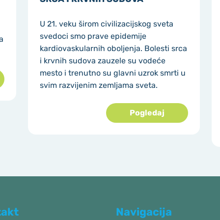
U 21. veku širom civilizacijskog sveta
svedoci smo prave epidemije
a
kardiovaskularnih oboljenja. Bolesti srca
i krvnih sudova zauzele su vodeće
mesto i trenutno su glavni uzrok smrti u
svim razvijenim zemljama sveta.
Pogledaj
takt
Navigacija