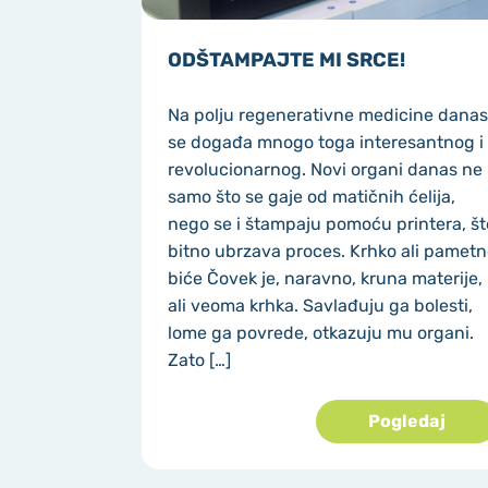
ODŠTAMPAJTE MI SRCE!
Na polju regenerativne medicine danas
se događa mnogo toga interesantnog i
revolucionarnog. Novi organi danas ne
samo što se gaje od matičnih ćelija,
nego se i štampaju pomoću printera, št
bitno ubrzava proces. Krhko ali pamet
biće Čovek je, naravno, kruna materije,
ali veoma krhka. Savlađuju ga bolesti,
lome ga povrede, otkazuju mu organi.
Zato […]
Pogledaj