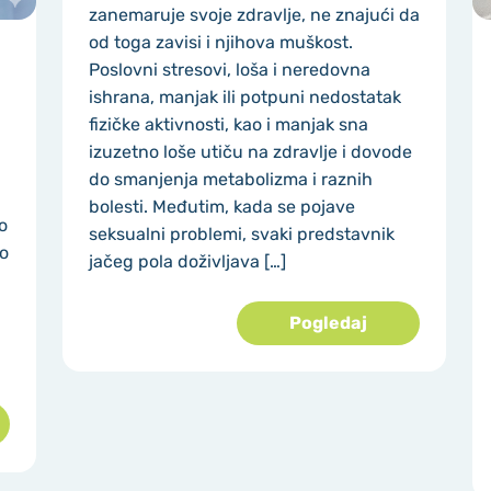
zanemaruje svoje zdravlje, ne znajući da
od toga zavisi i njihova muškost.
Poslovni stresovi, loša i neredovna
ishrana, manjak ili potpuni nedostatak
fizičke aktivnosti, kao i manjak sna
izuzetno loše utiču na zdravlje i dovode
do smanjenja metabolizma i raznih
bolesti. Međutim, kada se pojave
o
seksualni problemi, svaki predstavnik
no
jačeg pola doživljava […]
Pogledaj