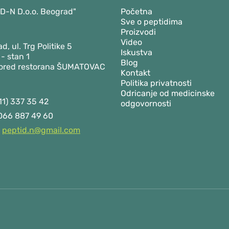
D-N D.o.o. Beograd"
Početna
Sve o peptidima
Proizvodi
Video
d, ul. Trg Politike 5
Iskustva
 - stan 1
Blog
pored restorana ŠUMATOVAC
Kontakt
Politika privatnosti
Odricanje od medicinske
11) 337 35 42
odgovornosti
66 887 49 60
peptid.n@gmail.com