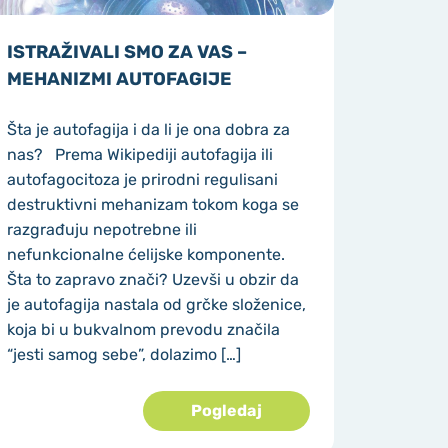
ISTRAŽIVALI SMO ZA VAS –
MEHANIZMI AUTOFAGIJE
Šta je autofagija i da li je ona dobra za
nas? Prema Wikipediji autofagija ili
autofagocitoza je prirodni regulisani
destruktivni mehanizam tokom koga se
razgrađuju nepotrebne ili
nefunkcionalne ćelijske komponente.
Šta to zapravo znači? Uzevši u obzir da
je autofagija nastala od grčke složenice,
koja bi u bukvalnom prevodu značila
“jesti samog sebe”, dolazimo […]
Pogledaj