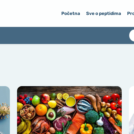
Početna
Sve o peptidima
Pro