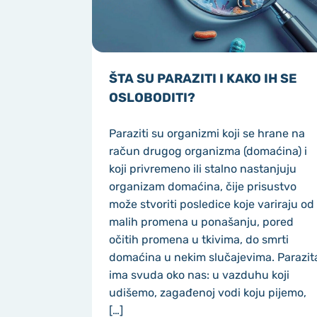
ŠTA SU PARAZITI I KAKO IH SE
OSLOBODITI?
Paraziti su organizmi koji se hrane na
račun drugog organizma (domaćina) i
koji privremeno ili stalno nastanjuju
organizam domaćina, čije prisustvo
može stvoriti posledice koje variraju od
malih promena u ponašanju, pored
očitih promena u tkivima, do smrti
domaćina u nekim slučajevima. Parazit
ima svuda oko nas: u vazduhu koji
udišemo, zagađenoj vodi koju pijemo,
[…]