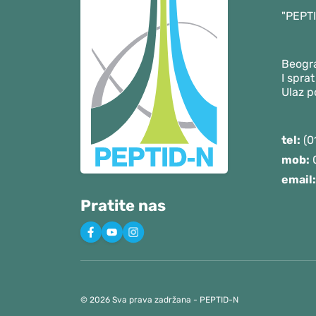
"PEPTI
Beogra
I sprat
Ulaz 
tel:
(0
mob:
0
email:
Pratite nas
© 2026 Sva prava zadržana - PEPTID-N